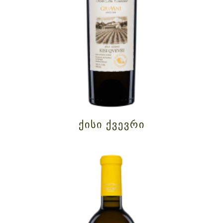
ᲥᲘᲡᲘ ᲥᲕᲔᲕᲠᲘ