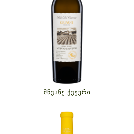
ᲛᲬᲕᲐᲜᲔ ᲥᲕᲔᲕᲠᲘ