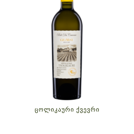
ᲪᲝᲚᲘᲙᲐᲣᲠᲘ ᲥᲕᲔᲕᲠᲘ