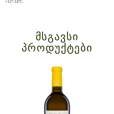
+12°-14°C.
ᲛᲡᲒᲐᲕᲡᲘ
ᲞᲠᲝᲓᲣᲥᲢᲔᲑᲘ