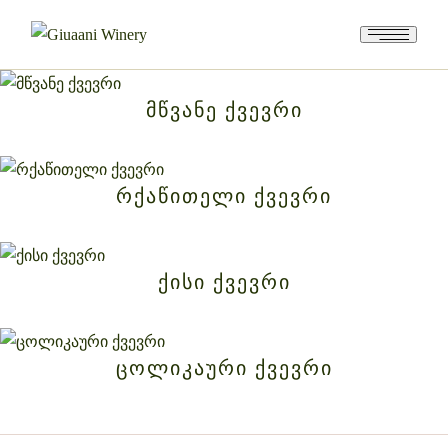
ᲛᲬᲕᲐᲜᲔ ᲥᲕᲔᲕᲠᲘ
ᲠᲥᲐᲬᲘᲗᲔᲚᲘ ᲥᲕᲔᲕᲠᲘ
ᲥᲘᲡᲘ ᲥᲕᲔᲕᲠᲘ
ᲪᲝᲚᲘᲙᲐᲣᲠᲘ ᲥᲕᲔᲕᲠᲘ